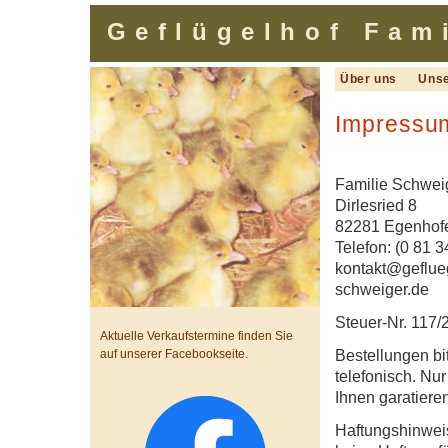
Geflügelhof Fami
Über uns
Unse
Impressu
Familie Schwei
Dirlesried 8
82281 Egenhof
Telefon: (0 81 3
kontakt@geflue
schweiger.de
Steuer-Nr. 117
Aktuelle Verkaufstermine finden Sie
Bestellungen bit
auf unserer Facebookseite.
telefonisch. Nu
Ihnen garatier
Haftungshinweis: